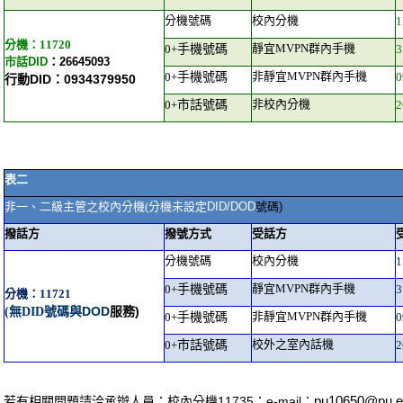
分機號碼
校內分機
1
分機：11720
靜宜MVPN
群內手機
0+
手機號碼
3
市話DID
：26645093
非靜宜MVPN
群內手機
0+
手機號碼
0
行動DID：0934379950
非校內分機
0+
市話號碼
2
表二
非一、二級主管之校內分機(
分機未設定DID/DOD
號碼)
撥話方
撥號方式
受話方
分機號碼
校內分機
1
靜宜MVPN
群內手機
0+
手機號碼
3
分機：11721
號碼與DOD
服務)
(
無DID
非靜宜MVPN
群內手機
0+
手機號碼
0
校外之室內話機
0+
市話號碼
2
pu10650@pu.e
若有相關問題請洽承辦人員：校內分機11735；e-mail：