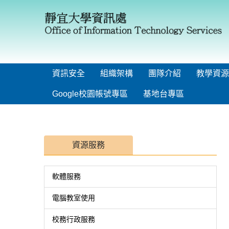
跳
到
主
要
內
容
區
資訊安全
組織架構
團隊介紹
教學資源
Google校園帳號專區
基地台專區
資源服務
軟體服務
電腦教室使用
校務行政服務