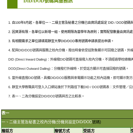
DID/DOD號碼與服務訊
1. 自100年8月起，各單位一、二級主管及秘書之分機已由資訊處設定 DID / DOD號
2. 因資源有限，各單位以新增一組、使用期限為當學年為原則；實際配發數量由資訊
3. 有相關需求之單位請填寫靜宜大學DID/DOD專用號碼申請表提出申請
。
4. 配與DID/DOD號碼與服務之校內分機，撥出時會依受話對象顯示可回撥之號碼，外
DID (Direct Inward Dialing)：外線撥DID號碼可直接撥入校內分機，不須經過學校
DOD(Direct Outward Dailing)：分機撥打外線時，於受話方顯示可直接回撥的號碼。
5. 當外線直撥DID號碼，具備DID/DOD服務與來電顯示功能之校內話機，即可顯示對
6. 靜宜大學教職員可登入入口網站後於下列路徑下載DID / DOD號碼表：文件管理
7. 表一、
二為分機設定DID/DOD號碼與否之比較表
。
表一
一、二級主管及秘書之校內分機(
分機另設定DID/DOD
號碼)
撥話方
撥號方式
受話方