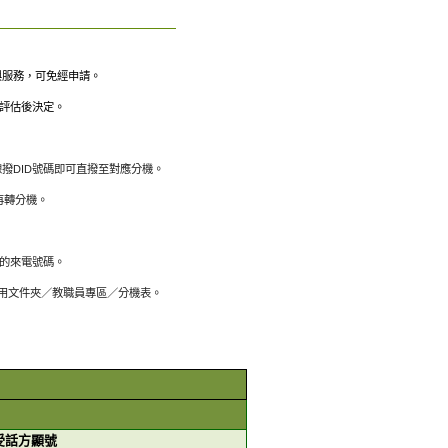
碼與服務，可免經申請。
處評估後決定。
線撥DID號碼即可直撥至對應分機。
總機再轉分機。
方的來電號碼。
／公用文件夾／教職員專區／分機表。
受話方顯號